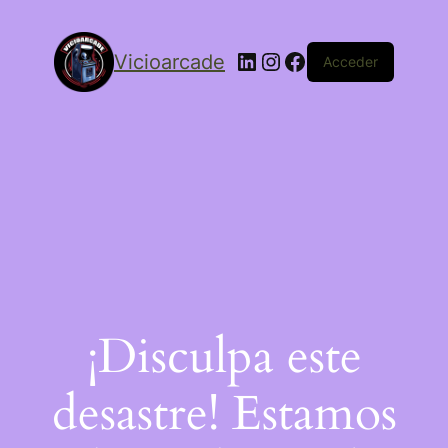
Vicioarcade
Acceder
¡Disculpa este
desastre! Estamos